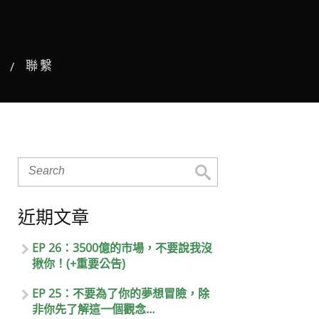
聯繫
近期文章
EP 26：3500億的市場，不要說我沒
揪你！(+重要公告)
EP 25：不要為了你的夢想冒險，除
非你先了解這一個觀念…