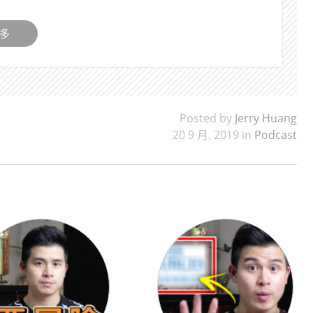
多
Posted by
Jerry Huang
20 9 月, 2019 in
Podcast