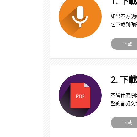
1. 下
如果不方便
它下載到你
下載
2. 下
不管什麼原
整的音頻文
下載