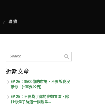
聯繫
近期文章
EP 26：3500億的市場，不要說我沒
揪你！(+重要公告)
EP 25：不要為了你的夢想冒險，除
非你先了解這一個觀念…