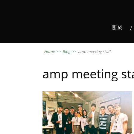
關於
Home
>>
Blog
>>
amp meeting staff
amp meeting st