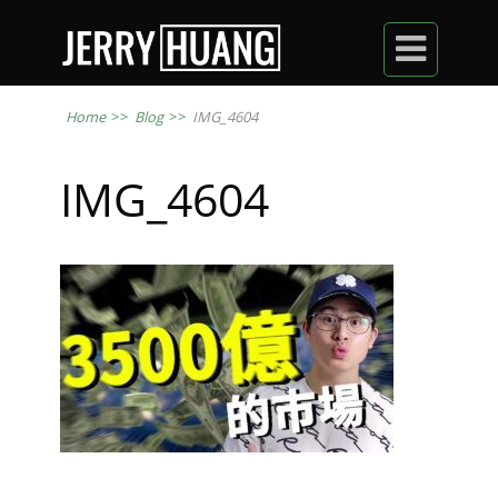

Home
>>
Blog
>>
IMG_4604
IMG_4604